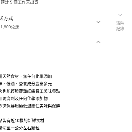
預計 5 個工作天出貨
送方式
清除
1,800免運
紀錄
次付款
使用天然食材，無任何化學添加
調味、低油、營養成分豐富多元
開火也能輕鬆覆熱細緻費工美味餐點
y
添加防腐劑及任何化學添加物
用冷凍保鮮用極低溫鎖住美味與保鮮
點皆有近10樣的新鮮食材
果切至一公分左右顆粒