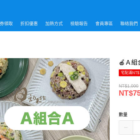
券領取
折扣優惠
加熱方式
檢驗報告
會員專區
聯絡我們
🍎Ａ組
宅配滿NT$
NT$1,000
NT$7
數量