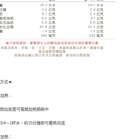
熱方式🔥
電鍋加熱：
包倒出放置可電鍋加熱鍋碗中
3/4～1杯水，約15分鐘即可覆熱完成
微波加熱：