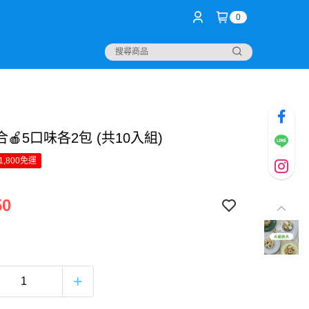
0
合🍎5口味各2包 (共10入組)
1,800免運
50