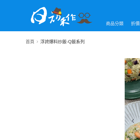
商品分類
折價
首頁
浮誇爆料炒飯-Q飯系列