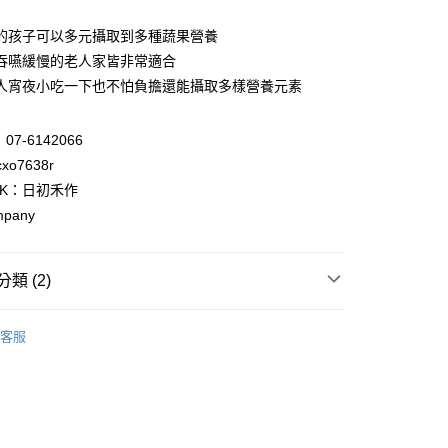
 冷凍
嘴的孩子可以多元攝取到多種蔬果營養
70，滿NT$1,800(含以上)免運費
嚼吞嚥緩慢的老人家皆非常適合
冷凍
年人宵夜小吃一下也不怕負擔還能攝取多樣營養元素
60，滿NT$3,000(含以上)免運費
7-6142066
xo7638r
OK：日初禾作
mpany
類 (2)
飯-Q飯系列
客服
看🆕