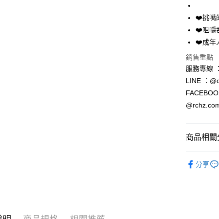
黑貓宅急便
❤️挑
每筆NT$1
❤️咀
離島 黑貓
❤️成
每筆NT$3
銷售重點
服務專線 ：0
LINE ：@c
FACEBO
@rchz.co
商品相關分
浮誇爆料炒
分享
🆕新品搶先