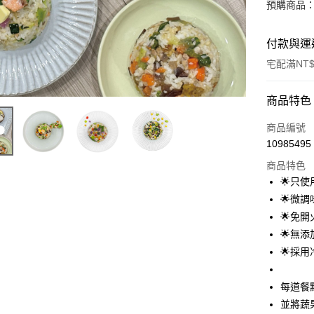
預購商品：
付款與運
宅配滿NT$
付款方式
商品特色
信用卡一
商品編號
10985495
LINE Pay
商品特色
Apple Pay
🌟只
🌟微
悠遊付
🌟免
Google Pa
🌟無
🌟採
ATM付款
每道餐
運送方式
並將蔬