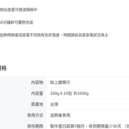
包倒出放置可微波鍋碗中
0w5分鐘即可覆熱完成
際加熱時間會因家電不同而有些許落差，時間請依自家家電狀況為主
規格
內容物
如上圖標示
內容量
160g＊10包 共1600g
原產地
台灣
食用方式
加熱後食用
保存期限
製作當日起算3個月，收到期限最少30天 