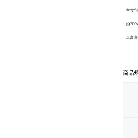
主食
約70
⚠️實
商品