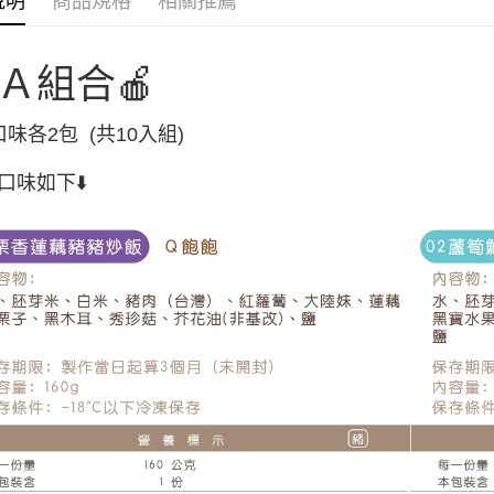
說明
商品規格
相關推薦
Ａ組合🍎
口味各2包 (共10入組)
口味如下⬇️