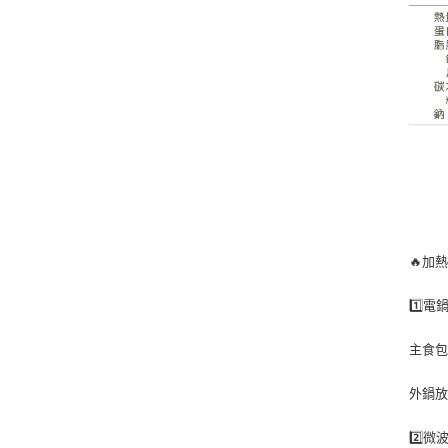
🔥加
1️⃣
主食
外鍋放
2️⃣