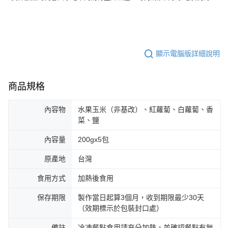
顯示電腦版詳細說明
商品規格
內容物
水果玉米（非基改）、紅蘿蔔、白蘿蔔、香
菜、鹽
內容量
200gx5包
原產地
台灣
食用方式
加熱後食用
保存期限
製作當日起算3個月，收到期限最少30天
（效期標示於包裝封口處）
備註
冷凍餐點食用請充分加熱，並確認餐點有無