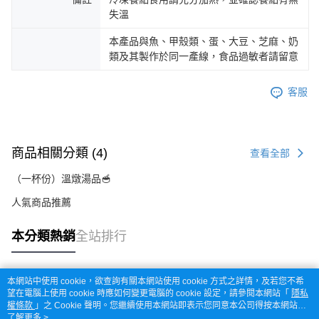
失溫
本產品與魚、甲殼類、蛋、大豆、芝麻、奶
類及其製作於同一產線，食品過敏者請留意
客服
商品相關分類 (4)
查看全部
（一杯份）溫燉湯品🥣
人氣商品推薦
本分類熱銷
全站排行
本網站中使用 cookie，欲查詢有關本網站使用 cookie 方式之詳情，及若您不希
熱門標籤
望在電腦上使用 cookie 時應如何變更電腦的 cookie 設定，請參閱本網站「
隱私
權條款
」之 Cookie 聲明。您繼續使用本網站即表示您同意本公司得按本網站使
用條款之 Cookie 聲明使用 cookie。
了解更多 >