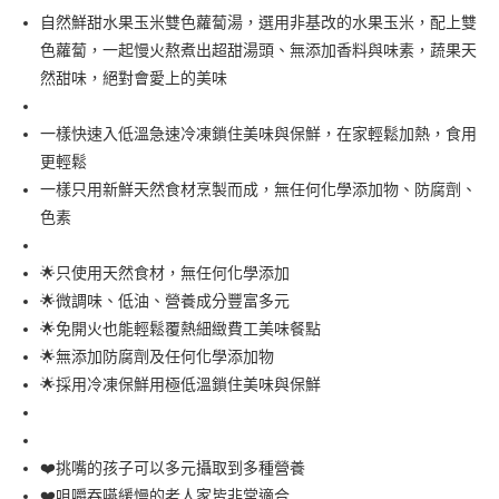
自然鮮甜水果玉米雙色蘿蔔湯，選用非基改的水果玉米，配上雙
Google Pay
色蘿蔔，一起慢火熬煮出超甜湯頭、無添加香料與味素，蔬果天
ATM付款
然甜味，絕對會愛上的美味
運送方式
一樣快速入低溫急速冷凍鎖住美味與保鮮，在家輕鬆加熱，食用
更輕鬆
黑貓宅急便 冷凍
一樣只用新鮮天然食材烹製而成，無任何化學添加物、防腐劑、
每筆NT$170，滿NT$1,800(含以上)免運費
色素
離島 黑貓冷凍
每筆NT$360，滿NT$3,000(含以上)免運費
🌟只使用天然食材，無任何化學添加
🌟微調味、低油、營養成分豐富多元
🌟免開火也能輕鬆覆熱細緻費工美味餐點
🌟無添加防腐劑及任何化學添加物
🌟採用冷凍保鮮用極低溫鎖住美味與保鮮
❤️挑嘴的孩子可以多元攝取到多種營養
❤️咀嚼吞嚥緩慢的老人家皆非常適合