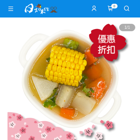
0
1
/
1